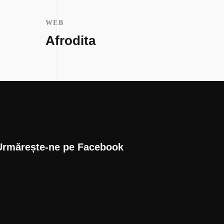
WEB
MARKE
Afrodita
Arta
Urmărește-ne pe Facebook