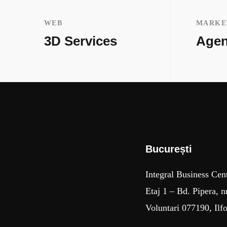
WEB
MARKE
3D Services
Agen
București​
Integral Business Cen
Etaj 1 – Bd. Pipera, n
Voluntari 077190, Ilf