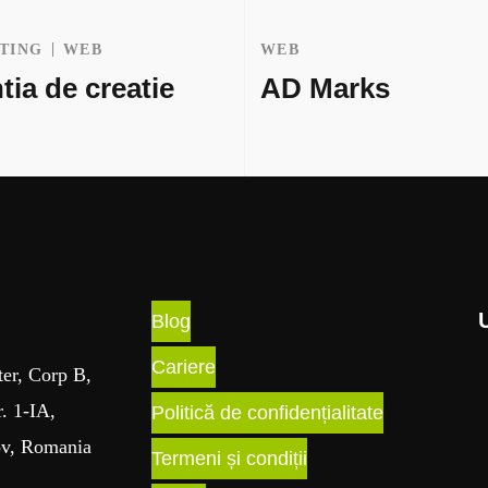
TING
WEB
WEB
tia de creatie
AD Marks
Blog
Cariere
ter, Corp B,
r. 1-IA,
Politică de confidențialitate
ov, Romania
Termeni și condiții