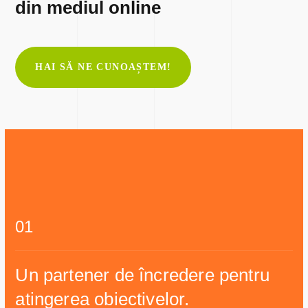
din mediul online
HAI SĂ NE CUNOAȘTEM!
01
Un partener de încredere pentru
atingerea obiectivelor.