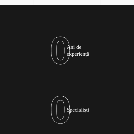
0
Ani de
experiență
0
Specialiști