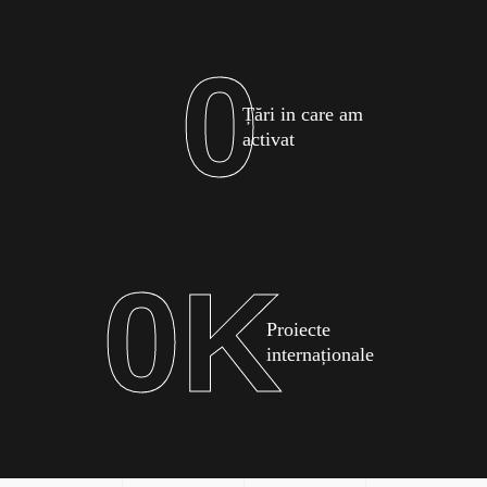
0
Țări in care am
activat
0
K
Proiecte
internaționale