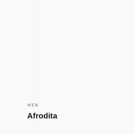
WEB
MARKE
Afrodita
All 