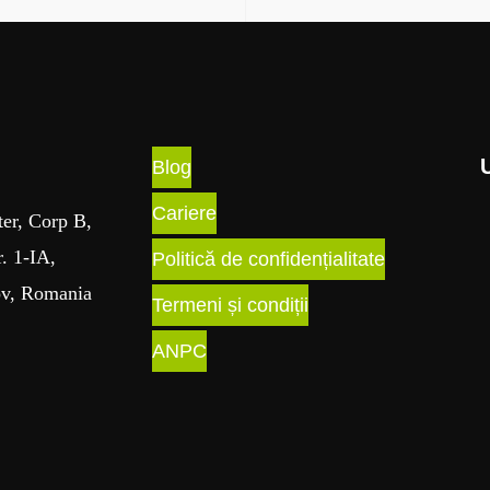
Blog
Cariere
ter, Corp B,
r. 1-IA,
Politică de confidențialitate
ov, Romania
Termeni și condiții
ANPC