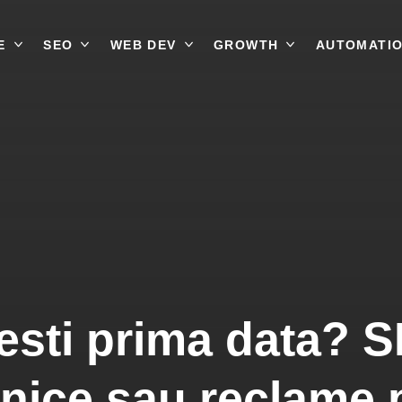
E
SEO
WEB DEV
GROWTH
AUTOMATI
testi prima data?
ice sau reclame p