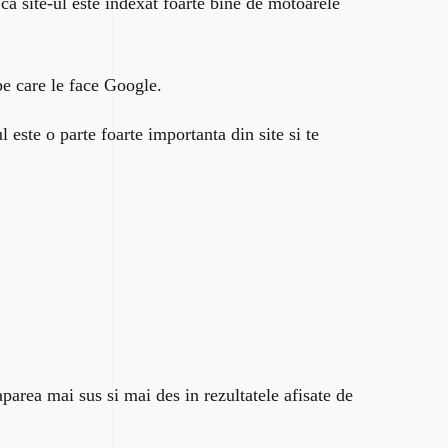
ca site-ul este indexat foarte bine de motoarele
 pe care le face Google.
 este o parte foarte importanta din site si te
.
aparea mai sus si mai des in rezultatele afisate de