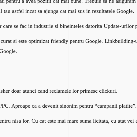
au pentru a avea pozitii cat mai bune. Trebuie sa ne asiguram 
l tau astfel incat sa ajunga cat mai sus in rezultatele Google.
care se fac in industrie si bineinteles datorita Update-urilor
d curat si este optimizat friendly pentru Google. Linkbuilding-ul
e Google.
lisher doar atunci cand reclamele lor primesc clickuri.
PC. Aproape ca a devenit sinonim pentru “campanii platite”
entru nisa lor. Cu cat este mai mare suma licitata, cu atat vei 