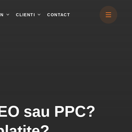
ON
CLIENTI
CONTACT
 SEO sau PPC?
latite?