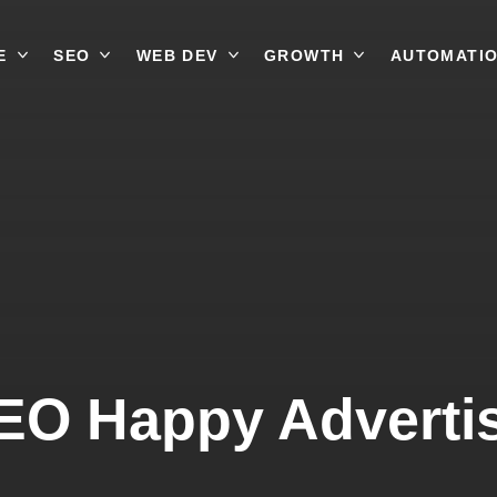
E
SEO
WEB DEV
GROWTH
AUTOMATI
EO Happy Adverti