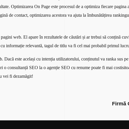
rezultate. Optimizarea On Page este procesul de a optimiza fiecare pagina a
gină de contact, optimizarea acestora va ajuta la îmbunătățirea rankinguri
pagini web. El apare în rezultatele de căutări și ar trebui să conțină cu
u informație relevantă, tagul de titlu va fi cel mai probabil primul lucru 
Dacă este același cu intenția utilizatorului, conținutul va ranka sus pe
neori o consultanță SEO la o agenție SEO cu renume poate fi mai costisit
u vei fi dezamăgit!
Firmă 