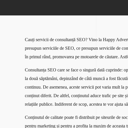
Cauți servicii de consultanță SEO? Vino la Happy Advertisin
presupun serviciile de SEO, ce presupun serviciile de cons
în primul rând, promovarea pe motoarele de căutare. Astf
Consultanța SEO care se face o singură dată cuprinde: optim
la două săptămâni, depinzând de câtă muncă a fost făcută 
continuu. De asemenea, aceste servicii pot varia mult la p
conținut diferit. De altfel, conținutul aduce trafic pe site 
relațiile publice. Indiferent de scop, acestea te vor ajuta s
Conținutul de calitate poate fi distribuit pe siteurile de so
pentru marketing și pentru a profita la maxim de aceasta 