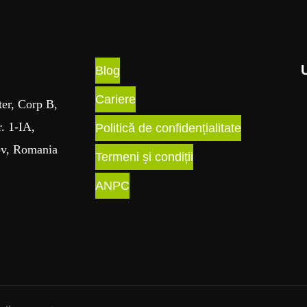
Blog
Cariere
ter, Corp B,
r. 1-IA,
Politică de confidențialitate
ov, Romania
Termeni și condiții
ANPC