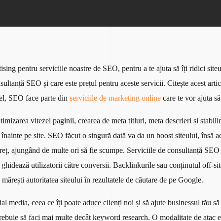
g pentru serviciile noastre de SEO, pentru a te ajuta să îți ridici siteul 
ultanță SEO și care este prețul pentru aceste servicii. Citește acest art
el, SEO face parte din
serviciile de marketing online
care te vor ajuta să
izarea vitezei paginii, crearea de meta titluri, meta descrieri și stabili
înainte pe site. SEO făcut o singură dată va da un boost siteului, însă 
reț, ajungând de multe ori să fie scumpe. Serviciile de consultanță SEO 
și ghidează utilizatorii către conversii. Backlinkurile sau conținutul off-s
ă mărești autoritatea siteului în rezultatele de căutare de pe Google.
cial media, ceea ce îți poate aduce clienți noi și să ajute businessul tău s
trebuie să faci mai multe decât keyword research. O modalitate de atac e