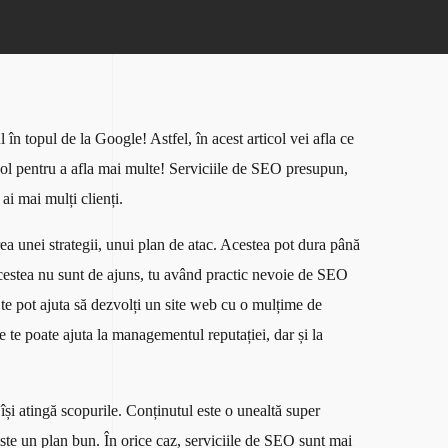
în topul de la Google! Astfel, în acest articol vei afla ce
icol pentru a afla mai multe! Serviciile de SEO presupun,
 ai mai mulți clienți.
rea unei strategii, unui plan de atac. Acestea pot dura până
acestea nu sunt de ajuns, tu având practic nevoie de SEO
te pot ajuta să dezvolți un site web cu o mulțime de
ite te poate ajuta la managementul reputației, dar și la
ă își atingă scopurile. Conținutul este o unealtă super
ste un plan bun. În orice caz, serviciile de SEO sunt mai